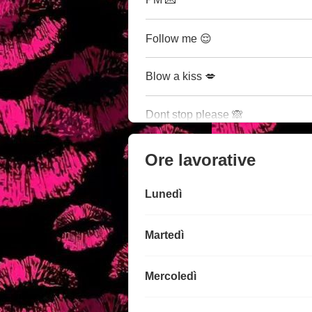
Follow me 😌
Blow a kiss 💋
Dont stop please 🙈
Ore lavorative
Lunedì
Martedì
Mercoledì