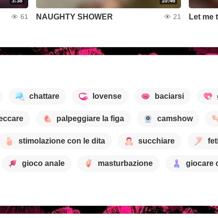
3:38
10:46
NAUGHTY SHOWER
Let me 
61
21
chattare
lovense
baciarsi
leccare
palpeggiare la figa
camshow
stimolazione con le dita
succhiare
fe
gioco anale
masturbazione
giocare 