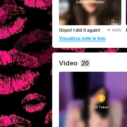
Solo per i follower
1
Oops! I did it again!
8695
Visualizza tutte le foto
Video
20
23 Token