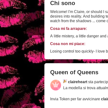
Chi sono
Welcome! I'm Claire, or should I s
desires into reality. And building t
watch from the shadows ... come c
Cosa mi fa arrapare:
A little mistery, a little danger and 
Cosa non mi piace:
Losing control too quickly- I love 
Queen of Queens
claireheart
sta parteci
La modella si trova attual
Invia Token per far avvicinare
cla