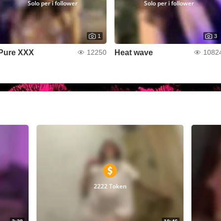
Solo per i follower
Solo per i follower
1
3
Pure XXX
Heat wave
12250
1082
2222 Token