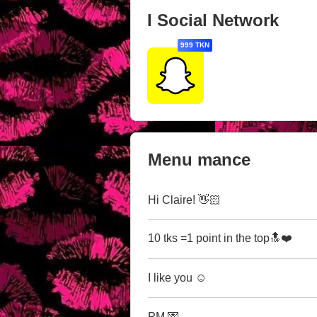
I Social Network
999 TKN
Menu mance
Hi Claire! 👋🏻
10 tks =1 point in the top🔝❤️
I like you ☺️
PM 💌