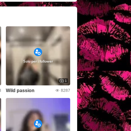
Solo per i follower
1
Wild passion
8
8287