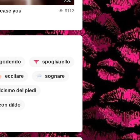
0:31
tease you
6112
godendo
spogliarello
eccitare
sognare
ticismo dei piedi
con dildo