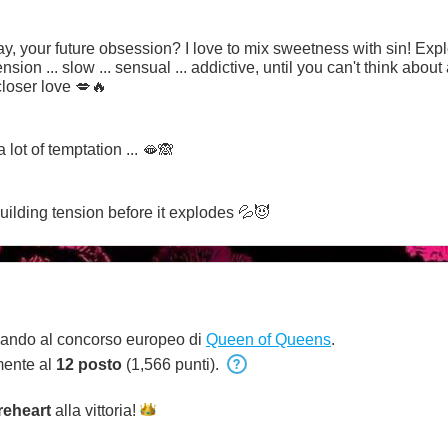
ay, your future obsession? I love to mix sweetness with sin! Expl
ension ... slow ... sensual ... addictive, until you can't think abou
loser love 💋🔥
a lot of temptation ... 🫦🙈
building tension before it explodes 💦😈
pando al concorso europeo di
Queen of Queens
.
mente al
12 posto
(1,566 punti).
ireheart
alla
vittoria!