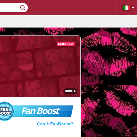
Fan Boost
Cos’è FanBoost?