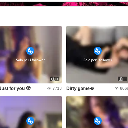
Solo per i follower
Solo per i follower
1
1
Just for you 🫣
Dirty game🫦
7718
806