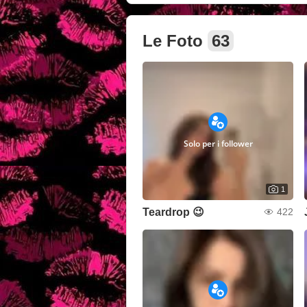
Le Foto
63
Solo per i follower
1
Teardrop 😉
422