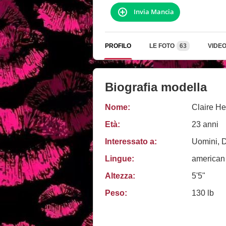
Invia Mancia
PROFILO
LE FOTO
63
VIDE
Biografia modella
Nome:
Claire He
Età:
23 anni
Interessato a:
Uomini, 
Lingue:
american
Altezza:
5'5"
Peso:
130 lb