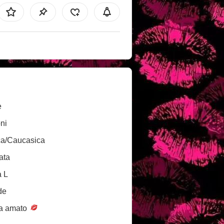
e
ni
ca/Caucasica
ata
a L
de
a amato