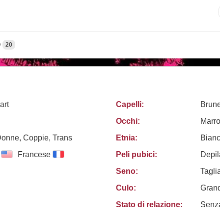
O
20
art
Capelli:
Brun
Occhi:
Marro
Donne, Coppie, Trans
Etnia:
Bian
Francese
Peli pubici:
Depil
Seno:
Tagli
Culo:
Gran
Stato di relazione:
Senz