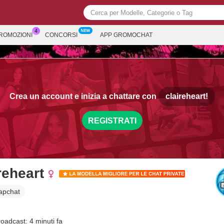
PROMOZIONI
CONCORSI
APP GROMOCHAT
Crea un account e inizia a chattare con
claireheart!
REGISTRATI
reheart
apchat
roadcast: 4 minuti fa