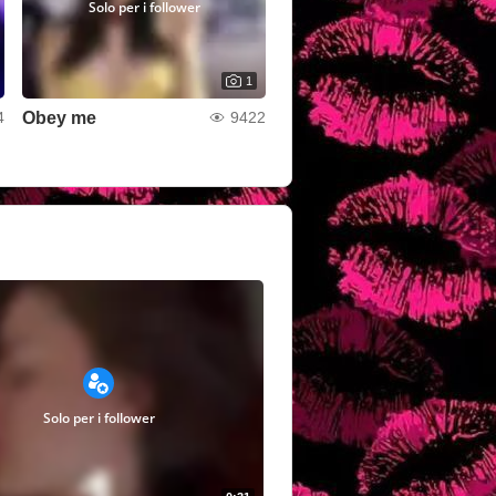
Solo per i follower
1
Obey me
4
9422
Solo per i follower